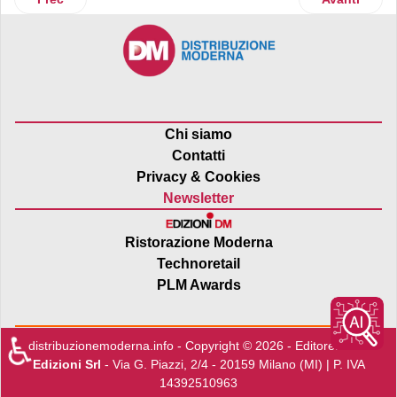
Chi siamo
Contatti
Privacy & Cookies
Newsletter
Ristorazione Moderna
Technoretail
PLM Awards
♿
distribuzionemoderna.info - Copyright © 2026 - Editore:
Edra
Edizioni Srl
- Via G. Piazzi, 2/4 - 20159 Milano (MI) | P. IVA
14392510963