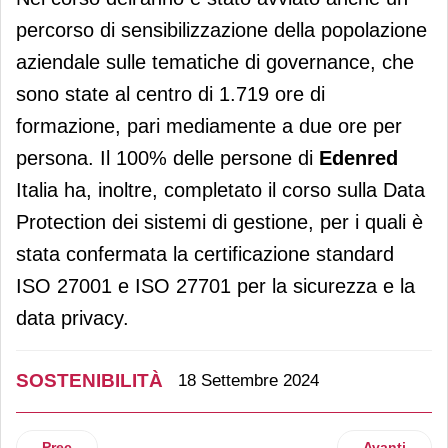
percorso di sensibilizzazione della popolazione
aziendale sulle tematiche di governance, che
sono state al centro di 1.719 ore di
formazione, pari mediamente a due ore per
persona. Il 100% delle persone di
Edenred
Italia ha, inoltre, completato il corso sulla Data
Protection dei sistemi di gestione, per i quali è
stata confermata la certificazione standard
ISO 27001 e ISO 27701 per la sicurezza e la
data privacy.
SOSTENIBILITÀ
18 Settembre 2024
Articolo precedente: Una nuova piattaforma di GS1 Italy Serv
Articolo suc
Prec
Avanti