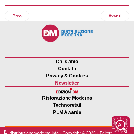
Articolo precedente: Illycaffè sostiene l’associazione no 
Articolo suc
Prec
Avanti
Chi siamo
Contatti
Privacy & Cookies
Newsletter
Ristorazione Moderna
Technoretail
PLM Awards
distribuzionemoderna.info - Copyright © 2026 - Editore:
Edra