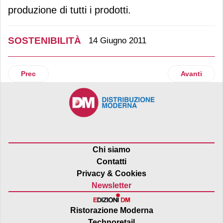
produzione di tutti i prodotti.
SOSTENIBILITÀ
14 Giugno 2011
Articolo precedente: PepsiCo ottiene la certificazione ambi
Articolo suc
Prec
Avanti
Chi siamo
Contatti
Privacy & Cookies
Newsletter
Ristorazione Moderna
Technoretail