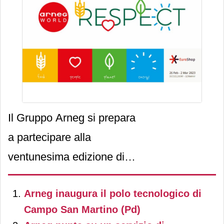
modo indotto, a 2,6 milioni
di persone (5 volte
l’industria del tessile-
abbigliamento) e porta
investimenti, per la sola
Italia, di 9,7 miliardi di euro.
Il Gruppo Arneg si prepara
a partecipare alla
ventunesima edizione di
Euroshop
, l'evento
Arneg inaugura il polo tecnologico di
internazionale
più
Campo San Martino (Pd)
importante
nel settore del