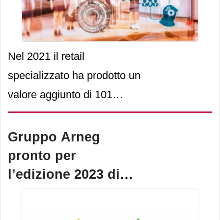
Nel 2021 il retail
specializzato ha prodotto un
valore aggiunto di 101
miliardi di euro - 3 volte
quello dell’industria
Gruppo Arneg
alimentare e delle bevande
pronto per
-, attivando un giro d’affari
l’edizione 2023 di
di 451 miliardi. Il settore dà
Euroshop
lavoro, direttamente o in