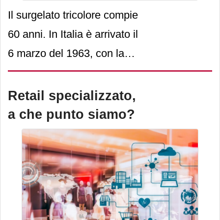
Il surgelato tricolore compie
60 anni. In Italia è arrivato il
6 marzo del 1963, con la
nascita dell’Istituto italiano
alimenti surgelati: lo scopo
Retail specializzato,
dichiarato era di valorizzare
a che punto siamo?
i prodotti sotto zero.