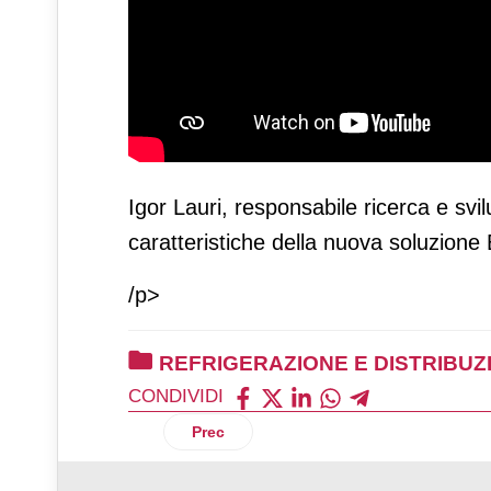
Igor Lauri, responsabile ricerca e svil
caratteristiche della nuova soluzione
/p>
REFRIGERAZIONE E DISTRIBUZ
CONDIVIDI
Articolo precedente: Mercato ittico in I
Prec