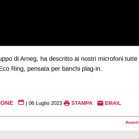
uppo di Arneg, ha descritto ai nostri microfoni tutte 
 Eco Ring, pensata per banchi plag-in.
IONE
|
06 Luglio 2023
STAMPA
EMAIL
talia, consumo di pesce in crescita: 29 chilogrammi pro-capite
Artico
Avanti