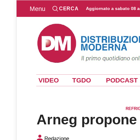
Menu
CERCA
Aggiornato a
sabato 08 
VIDEO
TGDO
PODCAST
REFRI
Arneg propone 
Arneg propone la soluzione
Redazione