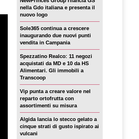
NewPrinces Group rilancia GS
nella Gdo italiana e presenta il
nuovo logo
Sole365 continua a crescere
inaugurando due nuovi punti
vendita in Campania
Spezzatino Realco: 11 negozi
acquistati da MD e 10 da HS
Alimentari. Gli immobili a
Transcoop
Vip punta a creare valore nel
reparto ortofrutta con
assortimenti su misura
Algida lancia lo stecco gelato a
cinque strati di gusto ispirato ai
vulcani