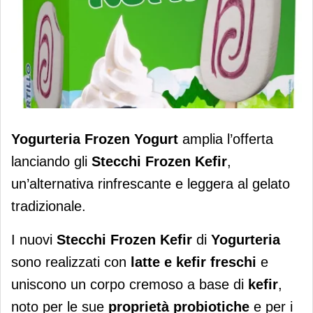
Yogurteria Frozen Yogurt lancia gli
Yogurteria
Frozen Yogurt
amplia l’offerta
Stecchi Frozen Kefir in due varianti
lanciando gli
Stecchi Frozen Kefir
,
un’alternativa rinfrescante e leggera al gelato
tradizionale.
I nuovi
Stecchi Frozen Kefir
di
Yogurteria
sono realizzati con
latte e kefir freschi
e
uniscono un corpo cremoso a base di
kefir
,
noto per le sue
proprietà probiotiche
e per i