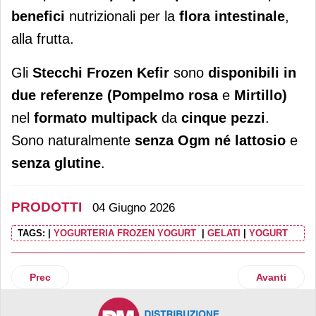
benefici
nutrizionali per la
flora intestinale
,
alla frutta.
Gli
Stecchi Frozen Kefir
sono
disponibili in
due referenze (Pompelmo rosa
e
Mirtillo)
nel
formato multipack
da
cinque pezzi
.
Sono naturalmente
senza Ogm né lattosio
e
senza glutine
.
PRODOTTI
04 Giugno 2026
TAGS:
|
YOGURTERIA FROZEN YOGURT
|
GELATI
|
YOGURT
Articolo precedente: Lipton Ice Tea dà vita a una ricetta esc
Articolo suc
Prec
Avanti