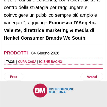
centro della strategia per raggiungere e
coinvolgere un pubblico sempre più ampio e
variegato”, aggiunge
Francesca D’Angelo-
Valente, direttrice marketing & media di
Henkel Consumer Brands We South
.
PRODOTTI
04 Giugno 2026
TAGS:
|
CURA CASA
|
IGIENE BAGNO
Articolo precedente: Yogurteria Frozen Yogurt lancia gli Ste
Articolo succ
Prec
Avanti