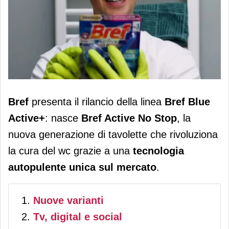
Bref presenta Active No Stop per la
Bref
presenta il rilancio della linea
Bref Blue
pulizia del wc: nuova formula e
Active+
: nasce
Bref Active No Stop
, la
campagna di comunicazione
nuova generazione di tavolette che rivoluziona
la cura del wc grazie a una
tecnologia
autopulente unica sul mercato
.
Nuove varianti
Tv, digital e social