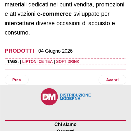
materiali dedicati nei punti vendita, promozioni
e attivazioni
e-commerce
sviluppate per
intercettare diverse occasioni di acquisto e
consumo.
PRODOTTI
04 Giugno 2026
TAGS:
|
LIPTON ICE TEA
|
SOFT DRINK
Articolo precedente: Arrivano Gli Stellati di Asdomar, due 
Articolo suc
Prec
Avanti
Chi siamo