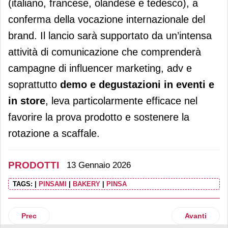
(italiano, francese, olandese e tedesco), a
conferma della vocazione internazionale del
brand. Il lancio sarà supportato da un’intensa
attività di comunicazione che comprenderà
campagne di influencer marketing, adv e
soprattutto
demo e degustazioni in eventi e
in store
, leva particolarmente efficace nel
favorire la prova prodotto e sostenere la
rotazione a scaffale.
PRODOTTI
13 Gennaio 2026
TAGS:
|
PINSAMI
|
BAKERY
|
PINSA
Articolo precedente: Bauer al Winter Fancyfaire di San Die
Articolo suc
Prec
Avanti