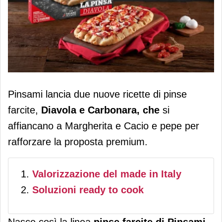
Pinsami lancia le pinse farcite: nel
Pinsami lancia due nuove ricette di pinse
banco frozen arrivano Diavola e
farcite,
Diavola e Carbonara, che
si
Carbonara
affiancano a Margherita e Cacio e pepe per
rafforzare la proposta premium.
Valorizzazione del made in Italy
Soluzioni ready to cook
Nasce così la linea
pinse farcite di Pinsami
,