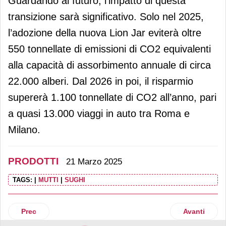
Guardando al futuro, l’impatto di questa
transizione sarà significativo. Solo nel 2025,
l’adozione della nuova Lion Jar eviterà oltre
550 tonnellate di emissioni di CO2 equivalenti
alla capacità di assorbimento annuale di circa
22.000 alberi. Dal 2026 in poi, il risparmio
supererà 1.100 tonnellate di CO2 all’anno, pari
a quasi 13.000 viaggi in auto tra Roma e
Milano.
PRODOTTI
21 Marzo 2025
TAGS:
|
MUTTI
|
SUGHI
Articolo precedente: Galup innova la Pasqua con la linea D
Articolo suc
Prec
Avanti