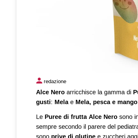
Alce Nero amplia la linea bab
redazione
Mela, pesca e mango
Alce Nero
arricchisce la gamma di
P
gusti
:
Mela
e
Mela, pesca e mango
Le
Puree di frutta
Alce Nero
sono in
sempre secondo il parere del pediatr
sono
prive di glutine
e zuccheri aggi