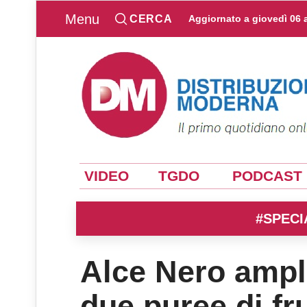
Menu
CERCA
Aggiornato a
giovedì 06 
VIDEO
TGDO
PODCAST
#SPECI
Alce Nero ampli
due puree di fr