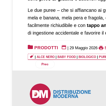
Le due puree – che si affiancano ai 
mela e banana, mela pera e fragola,
facilmente richiudibile e con
tappo a
di ingestione accidentale e favorire i
PRODOTTI
|
29 Maggio 2026
|
ALCE NERO
|
BABY FOOD
|
BIOLOGICO
|
PUR
Articolo precedente: Gusto d’Estate è la
Prec