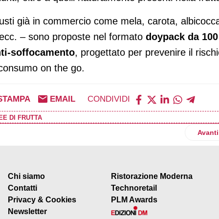
gusti già in commercio come mela, carota, albicocc
 ecc. – sono proposte nel formato
doypack da 100
nti-soffocamento
, progettato per prevenire il risch
l consumo on the go.
STAMPA
EMAIL
CONDIVIDI
EE DI FRUTTA
 limited edition firmata Nostromo con due ricette inedite
Artico
Avanti
Chi siamo
Ristorazione Moderna
Contatti
Technoretail
Privacy & Cookies
PLM Awards
Newsletter