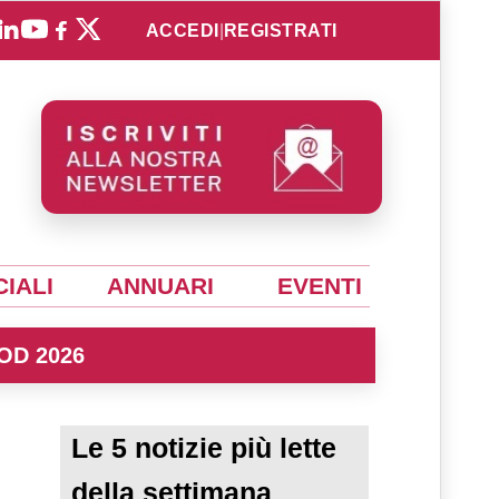
ACCEDI
|
REGISTRATI
IALI
ANNUARI
EVENTI
OD 2026
Le 5 notizie più lette
della settimana