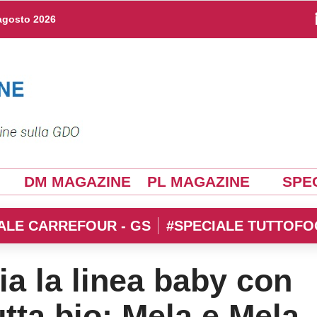
agosto 2026
DM MAGAZINE
PL MAGAZINE
SPEC
ALE CARREFOUR - GS
#SPECIALE TUTTOFO
a la linea baby con
utta bio: Mela e Mela,