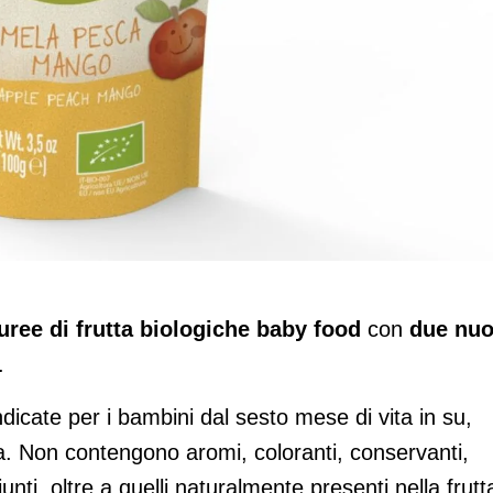
y con due puree di frutta bio: Mela e
uree di frutta
biologiche baby food
con
due nuo
.
dicate per i bambini dal sesto mese di vita in su,
a. Non contengono aromi, coloranti, conservanti,
unti, oltre a quelli naturalmente presenti nella frutt