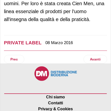
uomini. Per loro è stata creata Cien Men, una
linea essenziale di prodotti per l’uomo
all’insegna della qualità e della praticità.
PRIVATE LABEL
08 Marzo 2016
Articolo precedente: Selex: galoppa la pl di vini
Articolo suc
Prec
Avanti
Chi siamo
Contatti
Privacy & Cookies