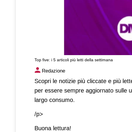
Top five: i 5 articoli più letti della settimana
Top five: i 5 articoli più letti
Redazione
Scopri le notizie più cliccate e più l
per essere sempre aggiornato sulle 
largo consumo.
/p>
Buona lettura!