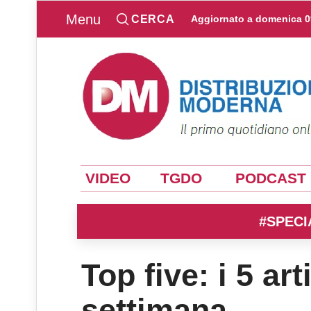
Menu
CERCA
Aggiornato a
domenica 0
VIDEO
TGDO
PODCAST
#SPECI
Top five: i 5 art
settimana