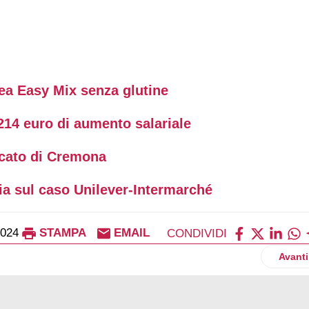
ea Easy Mix senza glutine
 214 euro di aumento salariale
rcato di Cremona
cia sul caso Unilever-Intermarché
2024
STAMPA
EMAIL
CONDIVIDI
co riprende quota nonostante l'inflazione
Artico
Avanti