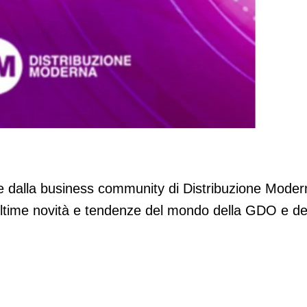
 della settimana
ette dalla business community di Distribuzione Moder
ultime novità e tendenze del mondo della GDO e de