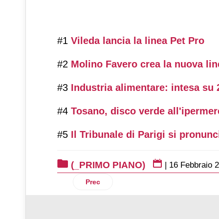
#1
Vileda lancia la linea Pet Pro
#2
Molino Favero crea la nuova lin
#3
Industria alimentare: intesa su
#4
Tosano, disco verde all'iperme
#5
Il Tribunale di Parigi si pronun
(_PRIMO PIANO)
|
16 Febbraio 
Articolo precedente: Nel 2023 il biologi
Prec