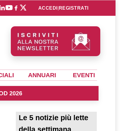
ACCEDI
|
REGISTRATI
IALI
ANNUARI
EVENTI
OD 2026
Le 5 notizie più lette
della settimana