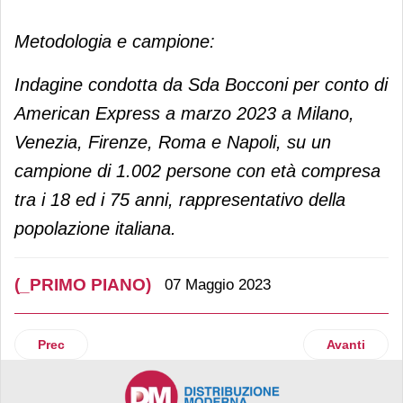
Metodologia e campione:
Indagine condotta da Sda Bocconi per conto di
American Express a marzo 2023 a Milano,
Venezia, Firenze, Roma e Napoli, su un
campione di 1.002 persone con età compresa
tra i 18 ed i 75 anni, rappresentativo della
popolazione italiana.
(_PRIMO PIANO)
07 Maggio 2023
Articolo precedente: Top five: i 5 articoli più letti della set
Articolo succ
Prec
Avanti