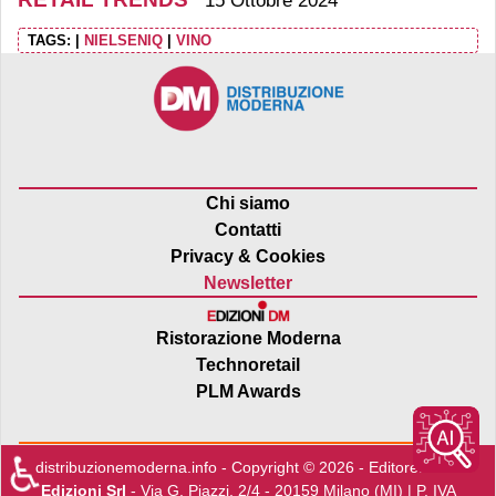
15 Ottobre 2024
TAGS:
|
NIELSENIQ
|
VINO
Chi siamo
Contatti
Privacy & Cookies
Newsletter
Ristorazione Moderna
Technoretail
PLM Awards
♿
distribuzionemoderna.info - Copyright © 2026 - Editore:
Edra
Edizioni Srl
- Via G. Piazzi, 2/4 - 20159 Milano (MI) | P. IVA