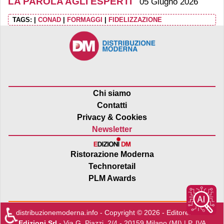
LA PAROLA AGLI ESPERTI
05 Giugno 2026
TAGS:
|
CONAD
|
FORMAGGI
|
FIDELIZZAZIONE
Chi siamo
Contatti
Privacy & Cookies
Newsletter
Ristorazione Moderna
Technoretail
PLM Awards
♿
distribuzionemoderna.info - Copyright © 2026 - Editore:
Edra
Edizioni Srl
- Via G. Piazzi, 2/4 - 20159 Milano (MI) | P. IVA