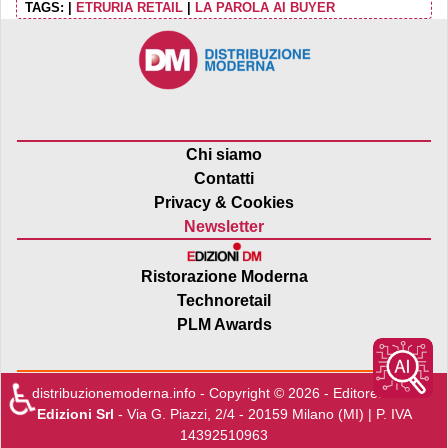
TAGS:
|
ETRURIA RETAIL
|
LA PAROLA AI BUYER
Chi siamo
Contatti
Privacy & Cookies
Newsletter
Ristorazione Moderna
Technoretail
PLM Awards
♿
distribuzionemoderna.info - Copyright © 2026 - Editore:
Edra
Edizioni Srl
- Via G. Piazzi, 2/4 - 20159 Milano (MI) | P. IVA
14392510963