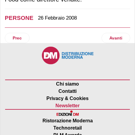
PERSONE
26 Febbraio 2008
Articolo precedente: Berlucchi rafforza il proprio team di ve
Articolo suc
Prec
Avanti
Chi siamo
Contatti
Privacy & Cookies
Newsletter
Ristorazione Moderna
Technoretail