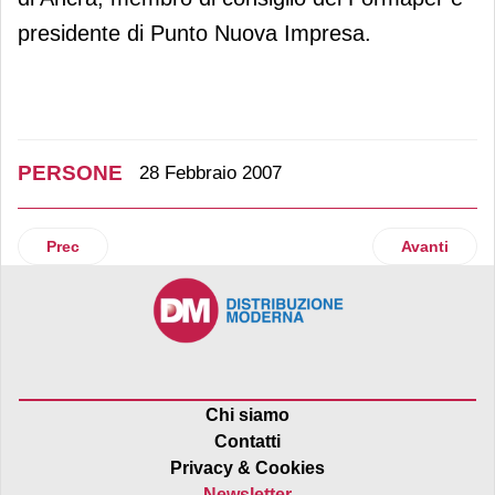
presidente di Punto Nuova Impresa.
PERSONE
28 Febbraio 2007
Articolo precedente: Carrefour Italia ha un nuovo ad
Articolo suc
Prec
Avanti
Chi siamo
Contatti
Privacy & Cookies
Newsletter