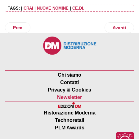
TAGS:
|
CRAI
|
NUOVE NOMINE
|
CE.DI.
Articolo precedente: Elena Bolognini entra in Grr Garbe It
Articolo suc
Prec
Avanti
Chi siamo
Contatti
Privacy & Cookies
Newsletter
Ristorazione Moderna
Technoretail
PLM Awards