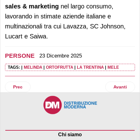
sales & marketing
nel largo consumo,
lavorando in stimate aziende italiane e
multinazionali tra cui Lavazza, SC Johnson,
Lucart e Saiwa.
PERSONE
23 Dicembre 2025
TAGS:
|
MELINDA
|
ORTOFRUTTA
|
LA TRENTINA
|
MELE
Articolo precedente: Luca Sabadin nominato group chief fina
Articolo suc
Prec
Avanti
Chi siamo