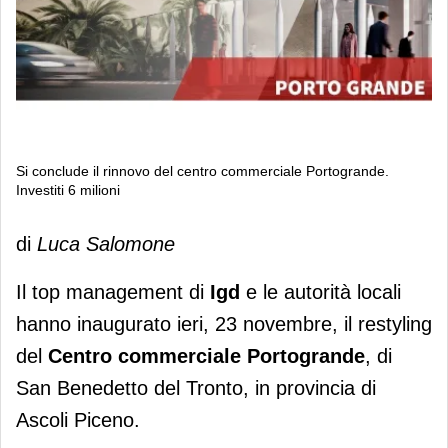
Si conclude il rinnovo del centro commerciale Portogrande.
Investiti 6 milioni
Si conclude il rinnovo del centro
di
Luca Salomone
commerciale Portogrande. Investiti 6
milioni
Il top management di
Igd
e le autorità locali
hanno inaugurato ieri, 23 novembre, il restyling
del
Centro commerciale Portogrande
, di
San Benedetto del Tronto, in provincia di
Ascoli Piceno.