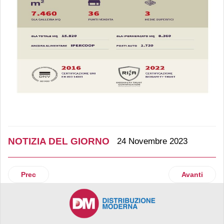
NOTIZIA DEL GIORNO
24 Novembre 2023
Articolo precedente: Dr Max si compra Neo Apotek e balza a 
Articolo suc
Prec
Avanti