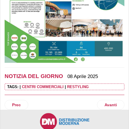
NOTIZIA DEL GIORNO
08 Aprile 2025
TAGS:
|
CENTRI COMMERCIALI
|
RESTYLING
Articolo precedente: Persán (private label) sale a un miliard
Articolo suc
Prec
Avanti