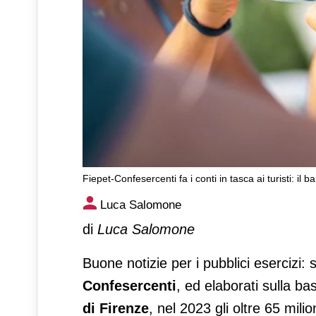
Fiepet-Confesercenti fa i conti in tasca ai turisti: il 
Fiepet-Confesercenti fa i conti
Luca Salomone
negozio
di
Luca Salomone
Buone notizie per i pubblici esercizi: 
Confesercenti
, ed elaborati sulla ba
di Firenze
, nel 2023 gli oltre 65 mili