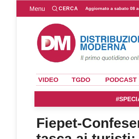
Menu
CERCA
Aggiornato a
sabato 08 
VIDEO
TGDO
PODCAST
#SPECI
Fiepet-Confeserc
tasca ai turisti: