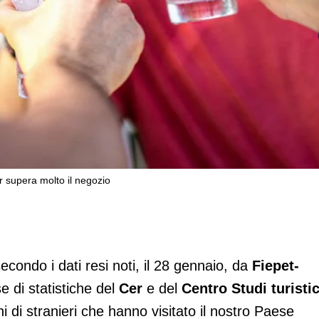
bar supera molto il negozio
 in tasca ai turisti: il bar supera molto 
secondo i dati resi noti, il 28 gennaio, da
Fiepet-
se di statistiche del
Cer
e del
Centro Studi turistic
oni di stranieri che hanno visitato il nostro Paese