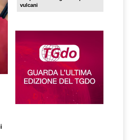
vulcani
il
i