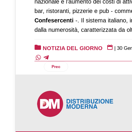
nazionale e l’aumento dei costi di atti
bar, ristoranti, pizzerie e pub - com
Confesercenti
-. Il sistema italiano,
dalla numerosità, caratterizzata da o
NOTIZIA DEL GIORNO
|
30 Gen
Articolo precedente: Alessandro d'Este 
Prec
♿