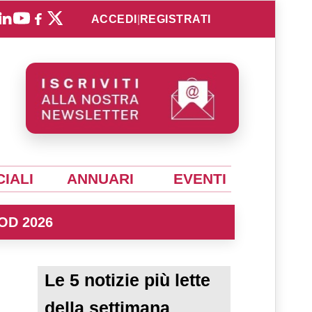
ACCEDI
|
REGISTRATI
IALI
ANNUARI
EVENTI
OD 2026
Le 5 notizie più lette
della settimana