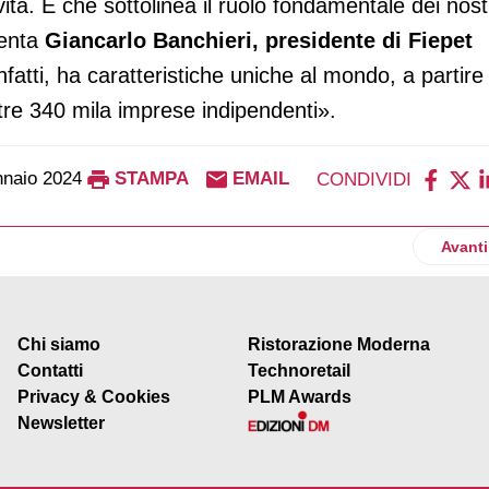
vità. E che sottolinea il ruolo fondamentale dei nost
menta
Giancarlo Banchieri, presidente di Fiepet
 infatti, ha caratteristiche uniche al mondo, a partire
ltre 340 mila imprese indipendenti».
naio 2024
STAMPA
EMAIL
CONDIVIDI
lascia Ferrero per guidare Veronesi holding
Artico
Avanti
Chi siamo
Ristorazione Moderna
Contatti
Technoretail
Privacy & Cookies
PLM Awards
Newsletter