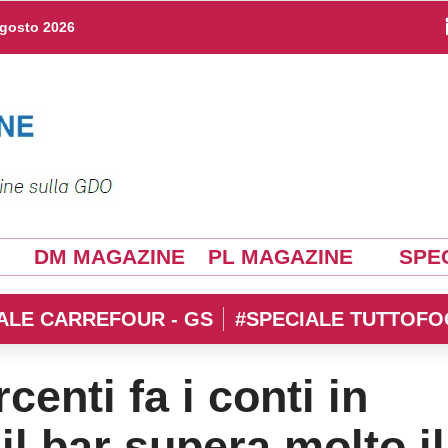
agosto 2026
DM MAGAZINE
PL MAGAZINE
SPEC
ALE CARREFOUR - GS
#SPECIALE TUTTOFO
enti fa i conti in
 il bar supera molto il