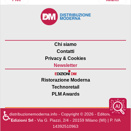
Chi siamo
Contatti
Privacy & Cookies
Newsletter
Ristorazione Moderna
Technoretail
PLM Awards
♿
distribuzionemoderna.info - Copyright © 2026 - Editore:
Edra
Edizioni Srl
- Via G. Piazzi, 2/4 - 20159 Milano (MI) | P. IVA
14392510963