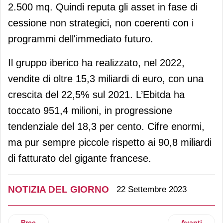
2.500 mq. Quindi reputa gli asset in fase di
cessione non strategici, non coerenti con i
programmi dell'immediato futuro.
Il gruppo iberico ha realizzato, nel 2022,
vendite di oltre 15,3 miliardi di euro, con una
crescita del 22,5% sul 2021. L’Ebitda ha
toccato 951,4 milioni, in progressione
tendenziale del 18,3 per cento. Cifre enormi,
ma pur sempre piccole rispetto ai 90,8 miliardi
di fatturato del gigante francese.
NOTIZIA DEL GIORNO
22 Settembre 2023
Articolo precedente: Seconda metamorfosi per Fico: ci sar
Articolo suc
Prec
Avanti