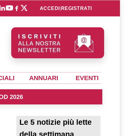
ACCEDI
|
REGISTRATI
IALI
ANNUARI
EVENTI
OD 2026
Le 5 notizie più lette
della settimana