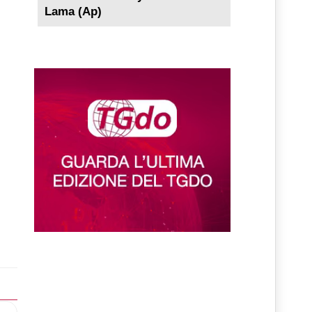
Lama (Ap)
lo successivo: Zetes