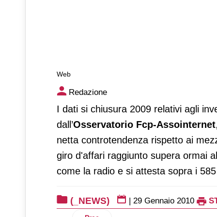
Web
Web
Redazione
I dati si chiusura 2009 relativi agli inve
dall’
Osservatorio Fcp-Assointernet
netta controtendenza rispetto ai mezzi
giro d'affari raggiunto supera ormai
come la radio e si attesta sopra i 585 
(_NEWS)
|
29 Gennaio 2010
S
Articolo precedente: Meliconi