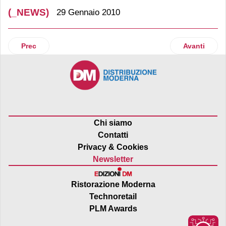
(_NEWS)
29 Gennaio 2010
Articolo precedente: Regno Unito
Articolo su
Prec
Avanti
Chi siamo
Contatti
Privacy & Cookies
Newsletter
Ristorazione Moderna
Technoretail
PLM Awards