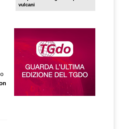
vulcani
n
so
con