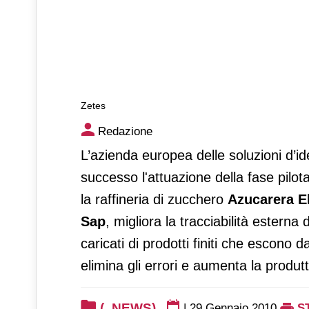
Zetes
Zetes
Redazione
L’azienda europea delle soluzioni d’i
successo l'attuazione della fase pilot
la raffineria di zucchero
Azucarera E
Sap
, migliora la tracciabilità estern
caricati di prodotti finiti che escono 
elimina gli errori e aumenta la produtti
(_NEWS)
|
29 Gennaio 2010
S