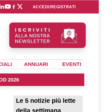
ACCEDI
|
REGISTRATI
IALI
ANNUARI
EVENTI
OD 2026
Le 5 notizie più lette
della settimana