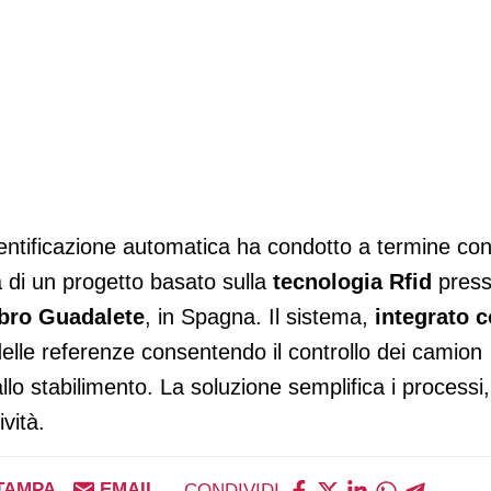
dentificazione automatica ha condotto a termine co
a di un progetto basato sulla
tecnologia Rfid
pres
bro Guadalete
, in Spagna. Il sistema,
integrato 
a delle referenze consentendo il controllo dei camion
dallo stabilimento. La soluzione semplifica i processi,
vità.
TAMPA
EMAIL
CONDIVIDI