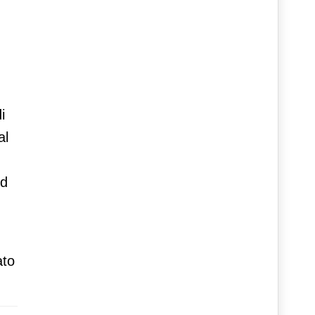
i
al
ed
ato