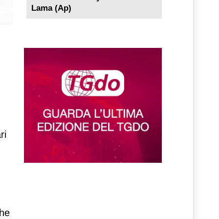
Lama (Ap)
ri
che