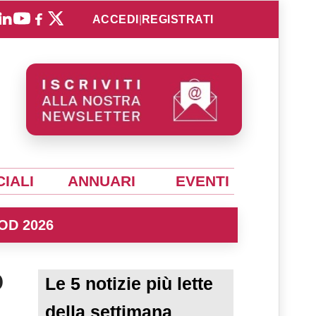
ACCEDI
|
REGISTRATI
IALI
ANNUARI
EVENTI
OD 2026
o
Le 5 notizie più lette
della settimana