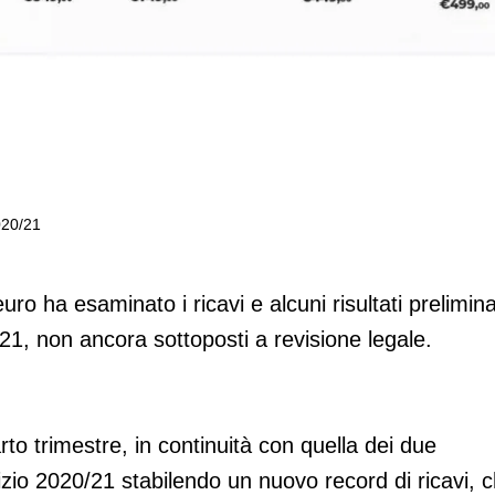
2020/21
i di euro nell’esercizio 2020/21
uro ha esaminato i ricavi e alcuni risultati prelimina
021, non ancora sottoposti a revisione legale.
to trimestre, in continuità con quella dei due
izio 2020/21 stabilendo un nuovo record di ricavi, 