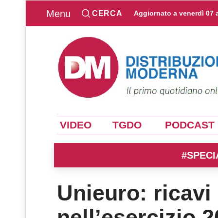
Menu
CERCA
Aggiornato a
venerdì 07 
VIDEO
TGDO
PODCAST
#SPECI
Unieuro: ricavi 
nell’esercizio 