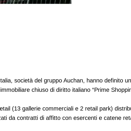
ciali Italia
talia, società del gruppo Auchan, hanno definito u
immobiliare chiuso di diritto italiano “Prime Shoppi
il (13 gallerie commerciali e 2 retail park) distribu
zzati da contratti di affitto con esercenti e catene ret