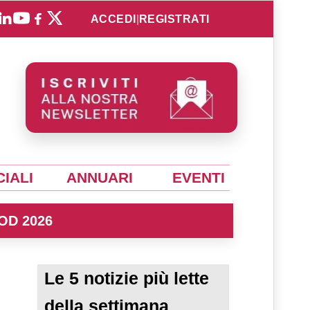
ACCEDI
|
REGISTRATI
IALI
ANNUARI
EVENTI
OD 2026
Le 5 notizie più lette
della settimana