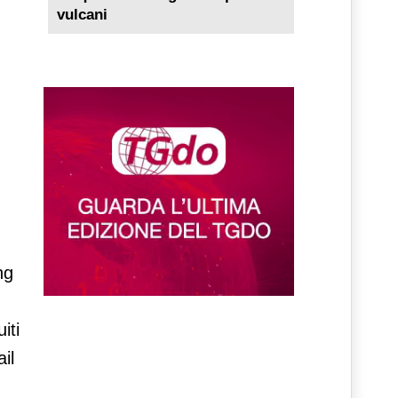
vulcani
n
ng
iti
ail