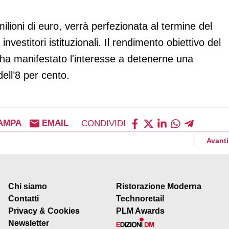
ilioni di euro, verrà perfezionata al termine del
vestitori istituzionali. Il rendimento obiettivo del
 ha manifestato l'interesse a detenerne una
dell’8 per cento.
AMPA
EMAIL
CONDIVIDI
 ortaggi più graditi nelle mense scolastiche
Artico
Avanti
Chi siamo
Ristorazione Moderna
Contatti
Technoretail
Privacy & Cookies
PLM Awards
Newsletter