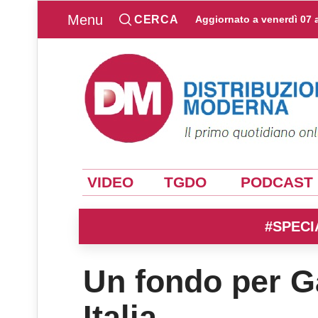
Menu
CERCA
Aggiornato a
venerdì 07 
VIDEO
TGDO
PODCAST
#SPECI
Un fondo per G
Italia