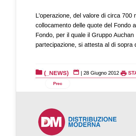
L’operazione, del valore di circa 700 m
collocamento delle quote del Fondo a in
Fondo, per il quale il Gruppo Auchan
partecipazione, si attesta al di sopra 
(_NEWS)
|
28 Giugno 2012
ST
Articolo precedente: I pomodori sono gli
Prec