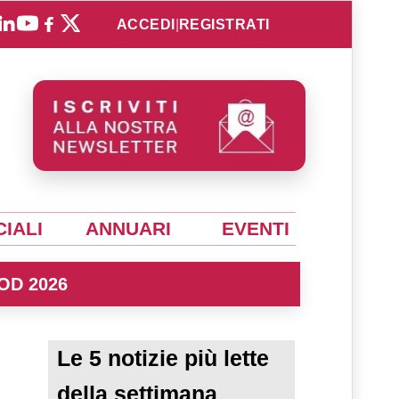
ACCEDI
|
REGISTRATI
IALI
ANNUARI
EVENTI
OD 2026
Le 5 notizie più lette
della settimana