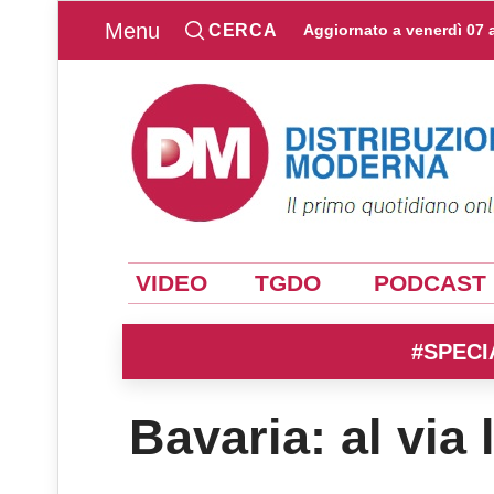
Menu
CERCA
Aggiornato a
venerdì 07 
VIDEO
TGDO
PODCAST
#SPECI
Bavaria: al via