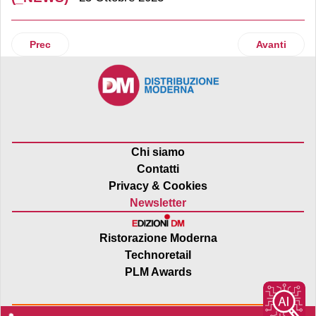
Articolo precedente: Rana lancia la limited edition gourmet
Articolo suc
Prec
Avanti
Chi siamo
Contatti
Privacy & Cookies
Newsletter
Ristorazione Moderna
Technoretail
PLM Awards