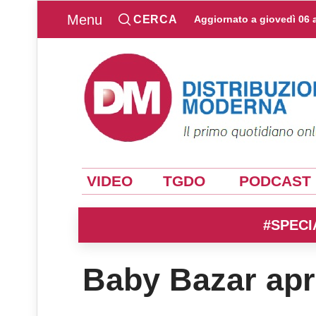
Menu
CERCA
Aggiornato a
giovedì 06 
VIDEO
TGDO
PODCAST
#SPECI
Baby Bazar apr