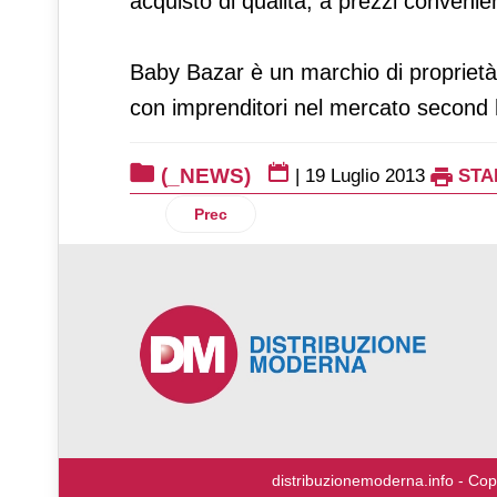
acquisto di qualità, a prezzi convenien
Baby Bazar è un marchio di proprietà
con imprenditori nel mercato second 
(_NEWS)
|
19 Luglio 2013
STA
Articolo precedente: Balocco: chiuso il
Prec
♿
distribuzionemoderna.info - Cop