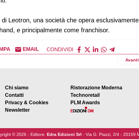
ti.
 di Leotron, una società che opera esclusivamente
hand, e principalmente come franchisor.
MPA
EMAIL
CONDIVIDI
 primo semestre in positivo
Artico
Avanti
Chi siamo
Ristorazione Moderna
Contatti
Technoretail
Privacy & Cookies
PLM Awards
Newsletter
yright © 2026 - Editore:
Edra Edizioni Srl
- Via G. Piazzi, 2/4 - 20159 