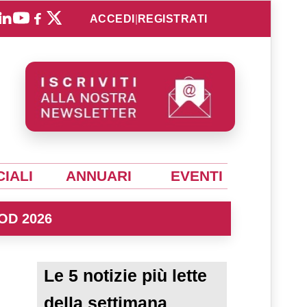
ACCEDI
|
REGISTRATI
IALI
ANNUARI
EVENTI
OD 2026
Le 5 notizie più lette
della settimana