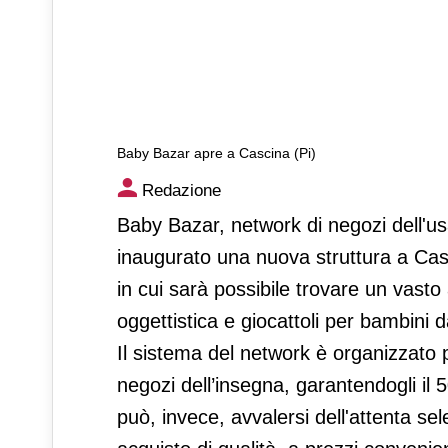
Baby Bazar apre a Cascina (Pi)
Baby Bazar apre a Cascina (P
Redazione
Baby Bazar, network di negozi dell'usat
inaugurato una nuova struttura a Casc
in cui sarà possibile trovare un vasto
oggettistica e giocattoli per bambini d
Il sistema del network è organizzato p
negozi dell’insegna, garantendogli il 
può, invece, avvalersi dell'attenta se