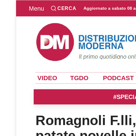
Menu
CERCA
Aggiornato a
sabato 08 
VIDEO
TGDO
PODCAST
#SPECI
Romagnoli F.lli,
patate novelle i