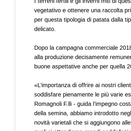
I terreni fertili e gli inverni miti di que
vegetativo e ottenere una raccolta pr
per questa tipologia di patata dalla ti
delicato.
Dopo la campagna commerciale 2018, c
alla produzione decisamente remunerat
buone aspettative anche per quella 2
«L’importanza di offrire ai nostri clie
soddisfare pienamente le più varie es
Romagnoli F.lli - guida l’impegno cost
della semina, abbiamo introdotto negl
novità varietali che si aggiungono alle