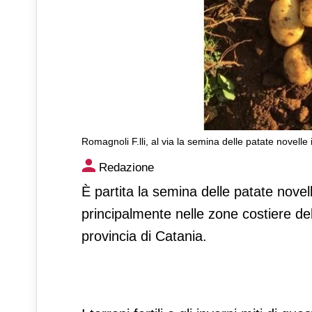
Romagnoli F.lli, al via la semina delle patate novelle i
Romagnoli F.lli, al via la sem
Redazione
È partita la semina delle patate novelle 
principalmente nelle zone costiere de
provincia di Catania.