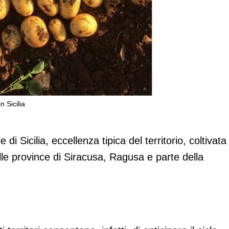
n Sicilia
ina delle patate novelle in Sicilia
di Sicilia, eccellenza tipica del territorio, coltivata
lle province di Siracusa, Ragusa e parte della