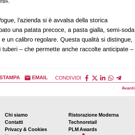
ni».
Vogue, l’azienda si è avvalsa della storica
pato una patata precoce, a pasta gialla, semi-soda
i e un calibro regolare. Questa qualità si distingue,
i tuberi – che permette anche raccolte anticipate –
STAMPA
EMAIL
CONDIVIDI
chweppes partecipano a BarItalia Hub
Artico
Avanti
Chi siamo
Ristorazione Moderna
Contatti
Technoretail
Privacy & Cookies
PLM Awards