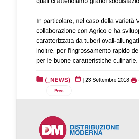
quali ci attendiamo grandi soddisfazio
In particolare, nel caso della varietà 
collaborazione con Agrico e ha svilup
caratterizzata da tuberi ovali-allungat
inoltre, per l’ingrossamento rapido de
per le buone caratteristiche culinarie.
(_NEWS)
|
23 Settembre 2018
Articolo precedente: San Benedetto e S
Prec