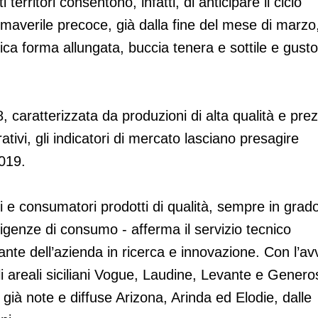
sti territori consentono, infatti, di anticipare il ciclo
imaverile precoce, già dalla fine del mese di marzo
pica forma allungata, buccia tenera e sottile e gusto
aratterizzata da produzioni di alta qualità e prez
ivi, gli indicatori di mercato lasciano presagire
019.
nti e consumatori prodotti di qualità, sempre in grado
igenze di consumo - afferma il servizio tecnico
ante dell’azienda in ricerca e innovazione. Con l’av
i areali siciliani Vogue, Laudine, Levante e Genero
 già note e diffuse Arizona, Arinda ed Elodie, dalle