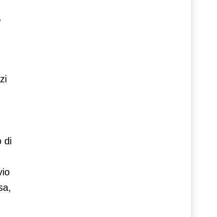
,
zi
 di
vio
sa,