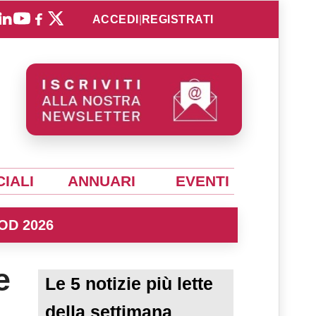
ACCEDI
|
REGISTRATI
IALI
ANNUARI
EVENTI
OD 2026
e
Le 5 notizie più lette
della settimana