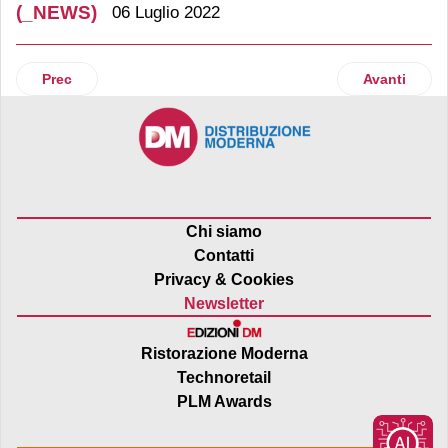
(_NEWS)
06 Luglio 2022
Articolo precedente: Esselunga presenta il bilancio di soste
Articolo suc
Prec
Avanti
Chi siamo
Contatti
Privacy & Cookies
Newsletter
Ristorazione Moderna
Technoretail
PLM Awards