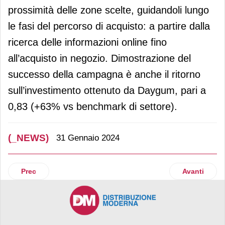
prossimità delle zone scelte, guidandoli lungo
le fasi del percorso di acquisto: a partire dalla
ricerca delle informazioni online fino
all’acquisto in negozio. Dimostrazione del
successo della campagna è anche il ritorno
sull’investimento ottenuto da Daygum, pari a
0,83 (+63% vs benchmark di settore).
(_NEWS)
31 Gennaio 2024
Articolo precedente: Prénatal lancia “Nascere insieme”
Articolo suc
Prec
Avanti