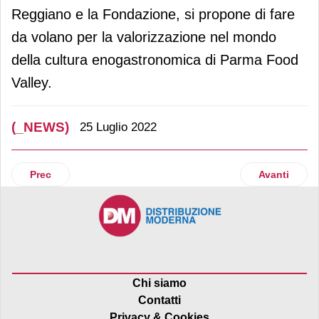
Reggiano e la Fondazione, si propone di fare
da volano per la valorizzazione nel mondo
della cultura enogastronomica di Parma Food
Valley.
(_NEWS)
25 Luglio 2022
Articolo precedente: Kimbo continua la promozione di Life f
Articolo suc
Prec
Avanti
Chi siamo
Contatti
Privacy & Cookies