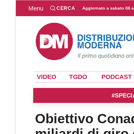
Menu
CERCA
Aggiornato a
sabato 08 
VIDEO
TGDO
PODCAST
#SPECI
Obiettivo Cona
miliardi di giro 