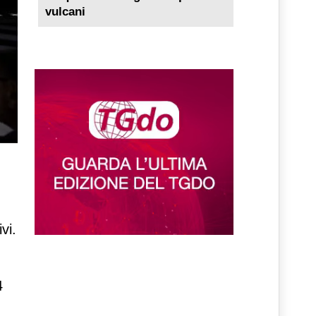
vulcani
vi.
4