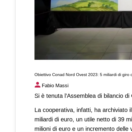
Obiettivo Conad Nord Ovest 2023: 5 miliardi di giro d’
Obiettivo Conad Nord Ovest 20
Fabio Massi
dal primo rapporto di sosteni
Si è tenuta l’Assemblea di bilancio di
La cooperativa, infatti, ha archiviato 
miliardi di euro, un utile netto di 39 
milioni di euro e un incremento delle 