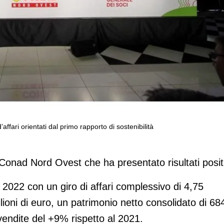
affari orientati dal primo rapporto di sostenibilità
23: 5 miliardi di giro d’affari orientati
bilità
 Conad Nord Ovest che ha presentato risultati positi
il 2022 con un giro di affari complessivo di 4,75
milioni di euro, un patrimonio netto consolidato di 68
vendite del +9% rispetto al 2021.