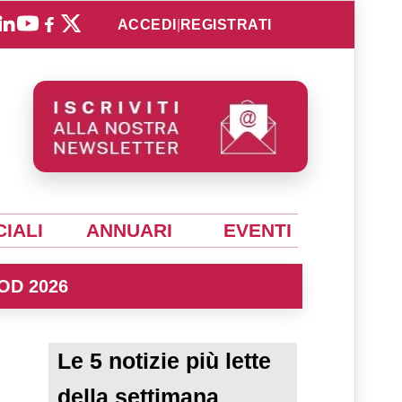
ACCEDI
|
REGISTRATI
IALI
ANNUARI
EVENTI
OD 2026
Le 5 notizie più lette
della settimana