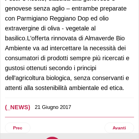
genovese senza aglio – entrambe preparate
con Parmigiano Reggiano Dop ed olio
extravergine di oliva - vegetale al
basilico.L’offerta rinnovata di Almaverde Bio
Ambiente va ad intercettare la necessità dei
consumatori di prodotti sempre più ricercati e
gustosi ottenuti secondo i principi
dell’agricoltura biologica, senza conservanti e
attenti alla sostenibilità ambientale ed etica.
(_NEWS)
21 Giugno 2017
Articolo precedente: Plasmon: è l’Italia l’hub internazional
Articolo suc
Prec
Avanti