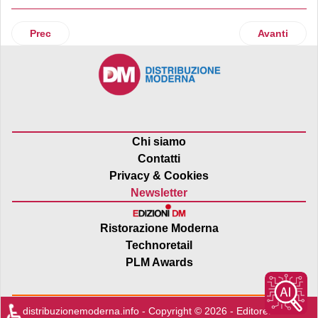
Articolo precedente: OrtoRomi per la Partita del cuore 2024
Articolo suc
Prec
Avanti
Chi siamo
Contatti
Privacy & Cookies
Newsletter
Ristorazione Moderna
Technoretail
PLM Awards
♿
distribuzionemoderna.info - Copyright © 2026 - Editore:
Edra