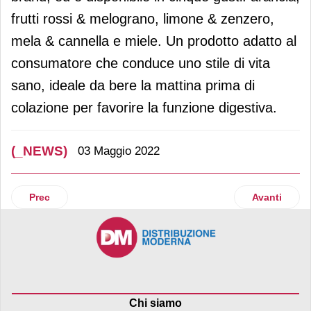
frutti rossi & melograno, limone & zenzero,
mela & cannella e miele. Un prodotto adatto al
consumatore che conduce uno stile di vita
sano, ideale da bere la mattina prima di
colazione per favorire la funzione digestiva.
(_NEWS)
03 Maggio 2022
Articolo precedente: Macfrut 2022: Romagnoli f.lli presenta 
Articolo suc
Prec
Avanti
Chi siamo