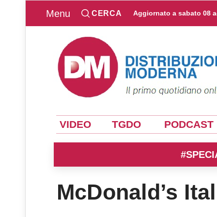
Menu
CERCA
Aggiornato a
sabato 08 
VIDEO
TGDO
PODCAST
#SPECI
McDonald’s Ital