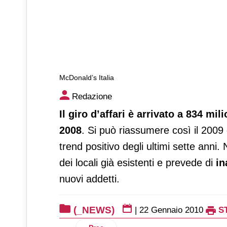
McDonald’s Italia
McDonald’s Italia
Redazione
Il giro d’affari è arrivato a 834 mi
2008
. Si può riassumere così il 2009 
trend positivo degli ultimi sette anni
dei locali già esistenti e prevede di
in
nuovi addetti.
(_NEWS)
|
22 Gennaio 2010
S
Articolo precedente: Consumi