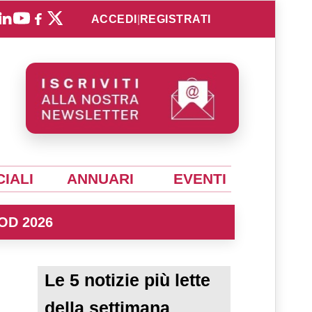
ACCEDI
|
REGISTRATI
IALI
ANNUARI
EVENTI
OD 2026
Le 5 notizie più lette
della settimana