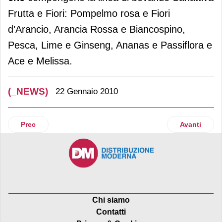
Frutta e Fiori: Pompelmo rosa e Fiori
d’Arancio, Arancia Rossa e Biancospino,
Pesca, Lime e Ginseng, Ananas e Passiflora e
Ace e Melissa.
(_NEWS)
22 Gennaio 2010
Articolo precedente: McDonald’s Italia
Articolo su
Prec
Avanti
Chi siamo
Contatti