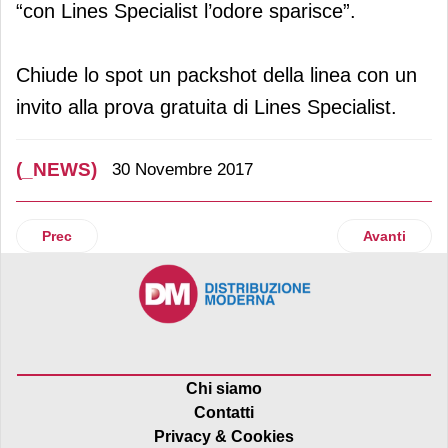
“con Lines Specialist l’odore sparisce”.
Chiude lo spot un packshot della linea con un
invito alla prova gratuita di Lines Specialist.
(_NEWS)
30 Novembre 2017
Articolo precedente: Brambles conferma impegno a favore 
Articolo su
Prec
Avanti
Chi siamo
Contatti
Privacy & Cookies