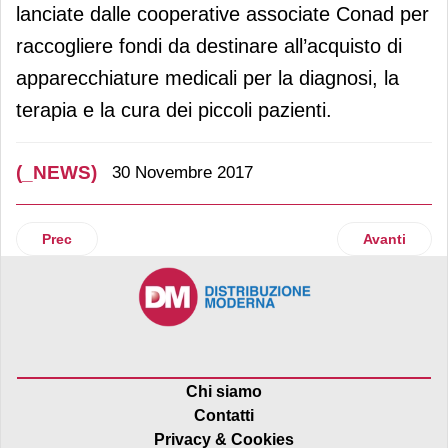
lanciate dalle cooperative associate Conad per
raccogliere fondi da destinare all’acquisto di
apparecchiature medicali per la diagnosi, la
terapia e la cura dei piccoli pazienti.
(_NEWS)
30 Novembre 2017
Articolo precedente: Lines Specialist torna on air
Articolo suc
Prec
Avanti
Chi siamo
Contatti
Privacy & Cookies