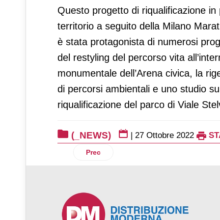
Questo progetto di riqualificazione in
territorio a seguito della Milano Mara
è stata protagonista di numerosi progett
del restyling del percorso vita all’int
monumentale dell’Arena civica, la rig
di percorsi ambientali e uno studio sul
riqualificazione del parco di Viale Stel
(_NEWS)
|
27 Ottobre 2022
ST
Articolo precedente: Coin: riaperto il n
Prec