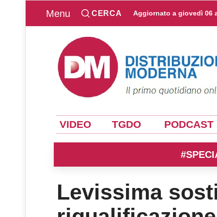
Menu
CERCA
Aggiornato a
giovedì 06 
VIDEO
TGDO
PODCAST
#SPECI
Levissima sosti
riqualificazion