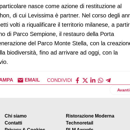
 particolare nasce come azione di restituzione al
thon, di cui Levissima è partner. Nel corso degli ann
i volti a riqualificare il territorio milanese, a parti
erno di Parco Sempione, il restauro della Porta
enerazione del Parco Monte Stella, con la creazion
la biodiversità, fino ad arrivare ad oggi, con la
vio.
AMPA
EMAIL
CONDIVIDI
egozio del Centro Le Barche a Mestre
Artico
Avanti
Chi siamo
Ristorazione Moderna
Contatti
Technoretail
Privacy & Cookies
PLM Awards