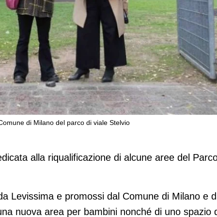
 Comune di Milano del parco di viale Stelvio
to di riqualificazione del Comune di
lvio
dicata alla riqualificazione di alcune aree del Parc
i da Levissima e promossi dal Comune di Milano e d
di una nuova area per bambini nonché di uno spazio 