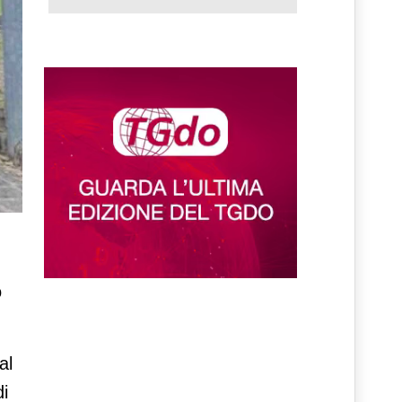
o
al
di