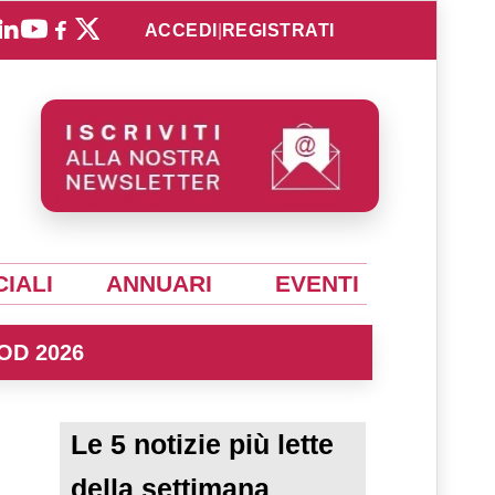
ACCEDI
|
REGISTRATI
IALI
ANNUARI
EVENTI
OD 2026
Le 5 notizie più lette
della settimana