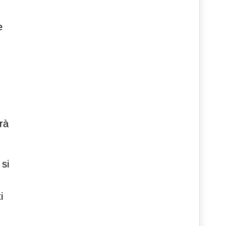
e
rà
 si
i