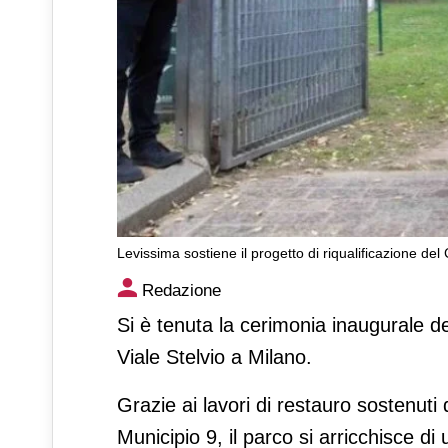
Levissima sostiene il progetto di riqualificazione del
Levissima sostiene il proget
Redazione
Milano del parco di viale Ste
Si è tenuta la cerimonia inaugurale de
Viale Stelvio a Milano.
Grazie ai lavori di restauro sostenut
Municipio 9, il parco si arricchisce 