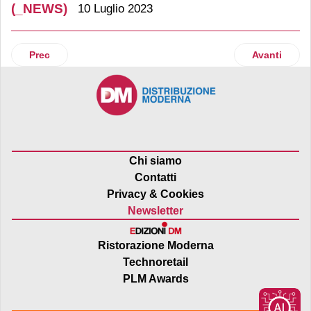
(_NEWS)
10 Luglio 2023
Articolo precedente: Cbre: investimenti in crescita rispetto
Articolo suc
Prec
Avanti
Chi siamo
Contatti
Privacy & Cookies
Newsletter
Ristorazione Moderna
Technoretail
PLM Awards