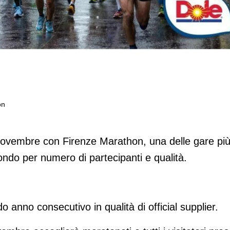
on
onista a Firenze Marathon
ovembre con Firenze Marathon, una delle gare pi
ondo per numero di partecipanti e qualità.
o anno consecutivo in qualità di official supplier.