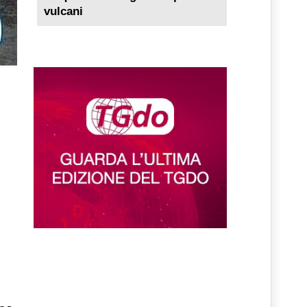
vulcani
ù