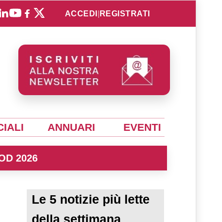
ACCEDI
|
REGISTRATI
IALI
ANNUARI
EVENTI
OD 2026
Le 5 notizie più lette
della settimana