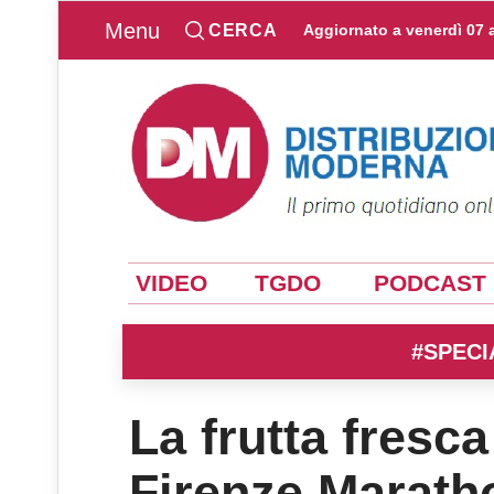
Menu
CERCA
Aggiornato a
venerdì 07 
VIDEO
TGDO
PODCAST
#SPECI
La frutta fresc
Firenze Marath