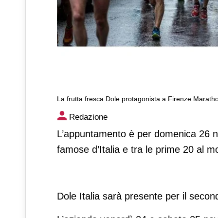
La frutta fresca Dole protagonista a Firenze Marath
La frutta fresca Dole protag
Redazione
L’appuntamento è per domenica 26 n
famose d’Italia e tra le prime 20 al m
Dole Italia sarà presente per il second