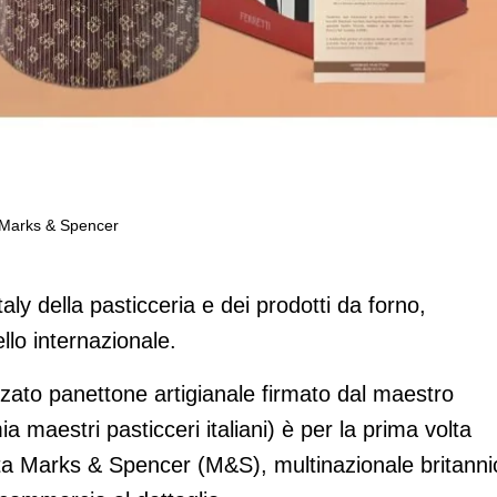
a Marks & Spencer
Sandro Ferretti conquista Marks & Spenc
aly della pasticceria e dei prodotti da forno,
llo internazionale.
zato panettone artigianale firmato dal maestro
aestri pasticceri italiani) è per la prima volta
dita Marks & Spencer (M&S), multinazionale britanni