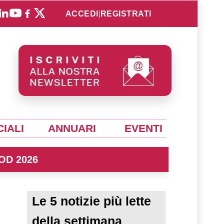
ACCEDI
|
REGISTRATI
IALI
ANNUARI
EVENTI
OD 2026
Le 5 notizie più lette
della settimana