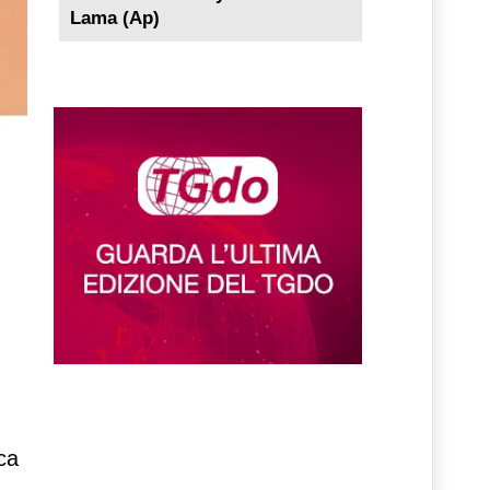
Lama (Ap)
er
ca