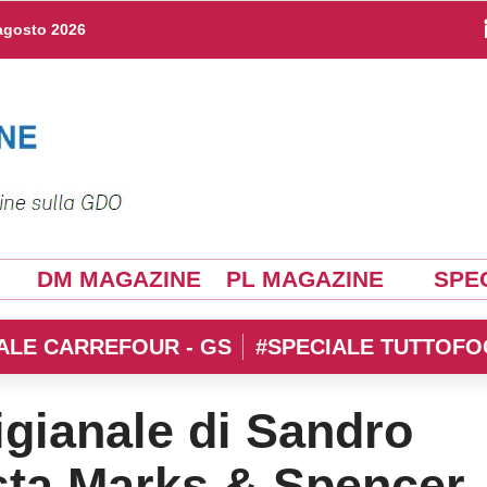
agosto 2026
DM MAGAZINE
PL MAGAZINE
SPEC
ALE CARREFOUR - GS
#SPECIALE TUTTOFO
tigianale di Sandro
ista Marks & Spencer