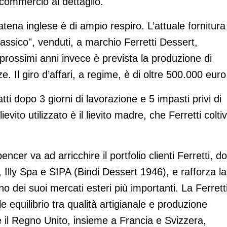
commercio al dettaglio.
catena inglese è di ampio respiro. L’attuale fornitura
ssico", venduti, a marchio Ferretti Dessert,
 i prossimi anni invece è prevista la produzione di
. Il giro d’affari, a regime, è di oltre 500.000 euro
atti dopo 3 giorni di lavorazione e 5 impasti privi di
lievito utilizzato è il lievito madre, che Ferretti colti
cer va ad arricchire il portfolio clienti Ferretti, d
 Illy Spa e SIPA (Bindi Dessert 1946), e rafforza la
no dei suoi mercati esteri più importanti. La Ferrett
e equilibrio tra qualità artigianale e produzione
 e il Regno Unito, insieme a Francia e Svizzera,