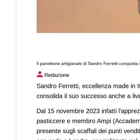
Il panettone artigianale di Sandro Ferretti conquist
Il panettone artigianale di 
Redazione
Sandro Ferretti, eccellenza made in It
consolida il suo successo anche a live
Dal 15 novembre 2023 infatti l’apprez
pasticcere e membro Ampi (Accademia m
presente sugli scaffali dei punti ven