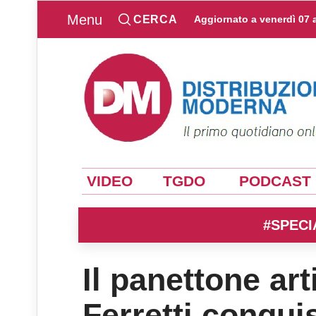
Menu
CERCA
Aggiornato a
venerdì 07 
VIDEO
TGDO
PODCAST
#SPECI
Il panettone ar
Ferretti conqu