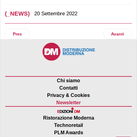
(_NEWS)
20 Settembre 2022
Articolo precedente: “Pescatorum” inaugura a Milano la su
Articolo suc
Prec
Avanti
Chi siamo
Contatti
Privacy & Cookies
Newsletter
Ristorazione Moderna
Technoretail
PLM Awards